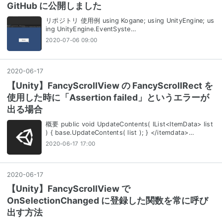
GitHub に公開しました
リポジトリ 使用例 using Kogane; using UnityEngine; us
ing UnityEngine.EventSyste…
2020-07-06 09:00
2020
-
06
-
17
【Unity】FancyScrollView の FancyScrollRect を
使用した時に「Assertion failed」というエラーが
出る場合
概要 public void UpdateContents( IList<ItemData> list
) { base.UpdateContents( list ); } </itemdata>…
2020-06-17 17:00
2020
-
06
-
17
【Unity】FancyScrollView で
OnSelectionChanged に登録した関数を常に呼び
出す方法