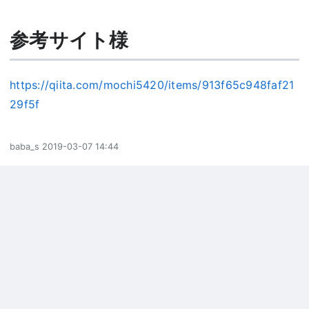
参考サイト様
https://qiita.com/mochi5420/items/913f65c948faf21
29f5f
baba_s
2019-03-07 14:44